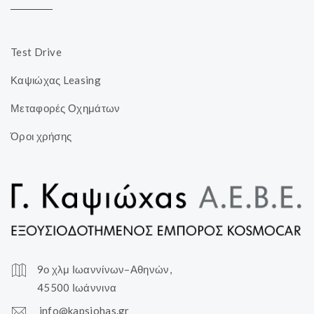
Test Drive
Καψιώχας Leasing
Μεταφορές Οχημάτων
Όροι χρήσης
9ο χλμ Ιωαννίνων–Αθηνών,
45500 Ιωάννινα
info@kapsiohas.gr