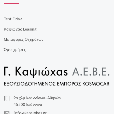
Test Drive
Καψιώχας Leasing
Μεταφορές Οχημάτων
Όροι χρήσης
9ο χλμ Ιωαννίνων–Αθηνών,
45500 Ιωάννινα
info@kapsiohas.gr