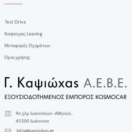
Test Drive
Καψιώχας Leasing
Μεταφορές Οχημάτων
Όροι χρήσης
9ο χλμ Ιωαννίνων–Αθηνών,
45500 Ιωάννινα
info@kapsiohas.gr