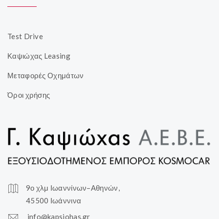
Test Drive
Καψιώχας Leasing
Μεταφορές Οχημάτων
Όροι χρήσης
9ο χλμ Ιωαννίνων–Αθηνών,
45500 Ιωάννινα
info@kapsiohas.gr