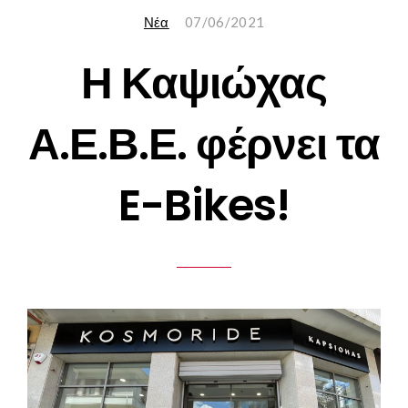
Νέα
07/06/2021
Η Καψιώχας
Α.Ε.Β.Ε. φέρνει τα
E-Bikes!