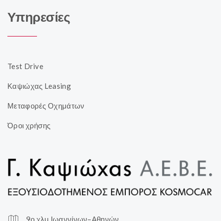
Υπηρεσίες
Test Drive
Καψιώχας Leasing
Μεταφορές Οχημάτων
Όροι χρήσης
9ο χλμ Ιωαννίνων–Αθηνών,