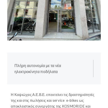
Πλήρη αυτονομία με τα νέα
ηλεκτροκίνητα ποδήλατα
Η Καψιώχας Α.Ε.Β.Ε. επεκτείνει τις δραστηριότητές
της και στις πωλήσεις και service e-bikes ως
αποκλειστικός συνεργάτης της KOSMORIDE και