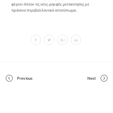
φέρνει πλέον τις νέες μορφές μετακίνησης με
πράσινο περιβαλλοντικό αποτύπωμα.
Portfolio
Previous
Next
navigation